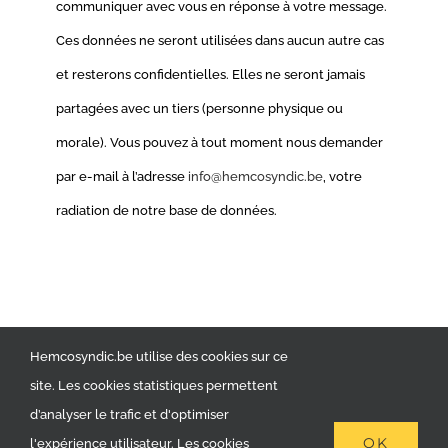
communiquer avec vous en réponse à votre message.
Ces données ne seront utilisées dans aucun autre cas
et resterons confidentielles. Elles ne seront jamais
partagées avec un tiers (personne physique ou
morale). Vous pouvez à tout moment nous demander
par e-mail à l’adresse
info@hemcosyndic.be
, votre
radiation de notre base de données.
Vie Privée
Hemcosyndic.be utilise des cookies sur ce
site. Les cookies statistiques permettent
d’analyser le trafic et d'optimiser
OK
l'expérience utilisateur. Les cookies